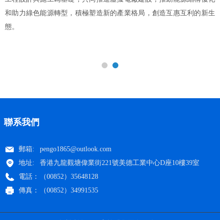
能製造產業發展先
型，積極塑造新的產業格局，創造互惠互利的新生
區，實現產值百億
研發、孵化和產業化
造示範專案”殊榮。
聯系我們
郵箱:
pengo1865@outlook.com
地址:
香港九龍觀塘偉業街221號美德工業中心D座10樓39室
電話：
（00852）35648128
傳真：
（00852）34991535