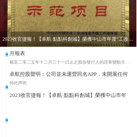
2023收官捷報！【卓航·點點科創城】榮獲中山市年度“工改”示範專案！
月報表
ꀉ
截至二零二五年十二月三十一日止之股份發行人的證券變動月報
表 (141KB)
卓航控股聲明：公司並未運營同名APP，未開展任何
P2F金融投資理財相關業務
特此声明
ꀉ
2023收官捷報！【卓航·點點科創城】榮獲中山市年
度“工改”示範專案！
ꀉ