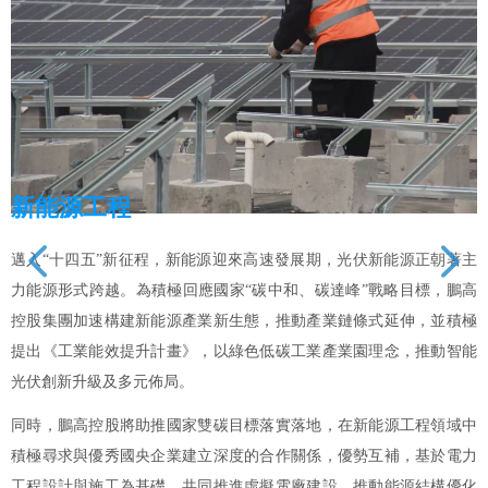
建築工程
넳
넲
征程，新能源迎來高速發展期，光伏新能源正朝著主
鵬高控股集團將以
為積極回應國家“碳中和、碳達峰”戰略目標，鵬高
業園運營管理水準
新能源產業新生態，推動產業鏈條式延伸，並積極
運營市場，並憑藉
升計畫》，以綠色低碳工業產業園理念，推動智能
城產業園區發展一
元佈局。
卓航·點點科創城智
助推國家雙碳目標落實落地，在新能源工程領域中
園區以打造國家戰
央企業建立深度的合作關係，優勢互補，基於電力
級，為中國智造賦
基礎，共同推進虛擬電廠建設，推動能源結構優化