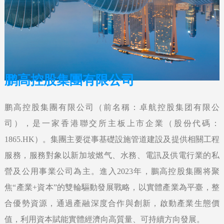
鹏高控股集團有限公司
鹏高控股集團有限公司（前名稱：卓航控股集团有限公
司），是一家香港聯交所主板上市企業（股份代碼：
1865.HK）。集團主要從事基礎設施管道建設及提供相關⼯程
服務，服務對象以新加坡燃⽓、⽔務、電訊及供電⾏業的私
營及公⽤事業公司為主。進入2023年，鵬高控股集團将聚
焦“產業+資本”的雙輪驅動發展戰略，以實體產業為平臺，整
合優勢資源，通過產融深度合作與創新，啟動產業生態價
值，利用資本賦能實體經濟向高質量、可持續方向發展。